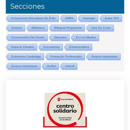
Secciones
Actuaciones Educativas De Éxito
AMPA
Asperger
Aulas TEA
Autismo
Biblioteca
Bilingual Programme
Cine En Curso
Comunicados Del Centro
Deportes
En Los Medios
Espacio Creativo
Excursiones
Extraescolares
Exámenes Cambridge
Formación Profesorado
Grupos Interactivos
Grupos Interactivos
Guiñol
Infantil