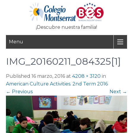
Skip
to
content
¡Descubre nuestra familia!
Menu
IMG_20160211_084325[1]
Published 16 marzo, 2016 at
4208 × 3120
in
American Culture Activities. 2nd Term 2016
←
Previous
Next
→