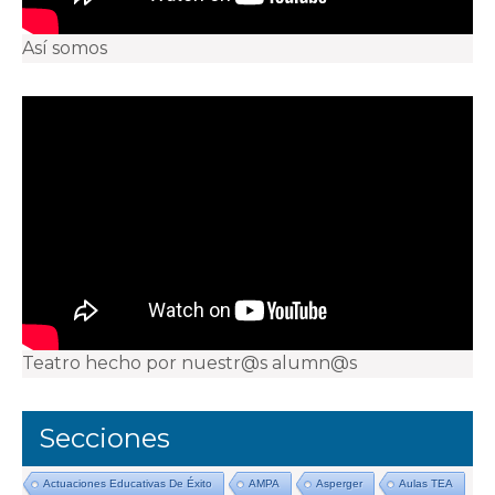
Así somos
Teatro hecho por nuestr@s alumn@s
Secciones
Actuaciones Educativas De Éxito
AMPA
Asperger
Aulas TEA