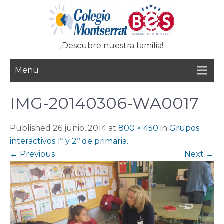
Skip
to
content
¡Descubre nuestra familia!
Menu
IMG-20140306-WA0017
Published 26 junio, 2014 at
800 × 450
in
Grupos
interactivos 1º y 2º de primaria.
←
Previous
Next
→