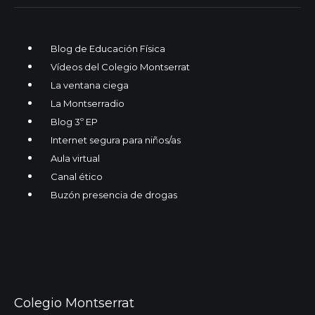
Blog de Educación Física
Vídeos del Colegio Montserrat
La ventana ciega
La Montserradio
Blog 3º EP
Internet segura para niños/as
Aula virtual
Canal ético
Buzón presencia de drogas
Colegio Montserrat