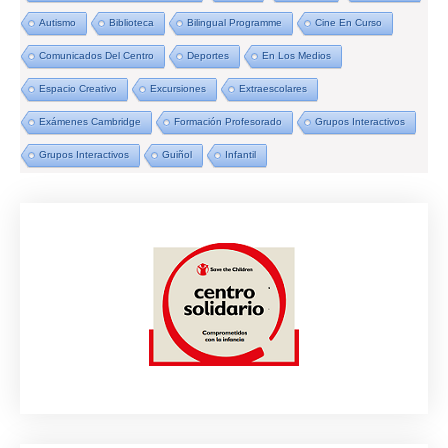
Autismo
Biblioteca
Bilingual Programme
Cine En Curso
Comunicados Del Centro
Deportes
En Los Medios
Espacio Creativo
Excursiones
Extraescolares
Exámenes Cambridge
Formación Profesorado
Grupos Interactivos
Grupos Interactivos
Guiñol
Infantil