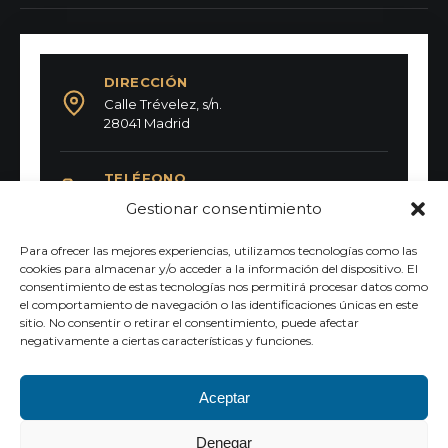
DIRECCIÓN
Calle Trévelez, s/n.
28041 Madrid
TELÉFONO
91 317 56 43
Gestionar consentimiento
Para ofrecer las mejores experiencias, utilizamos tecnologías como las
FAX
cookies para almacenar y/o acceder a la información del dispositivo. El
91 317 24 96
consentimiento de estas tecnologías nos permitirá procesar datos como
el comportamiento de navegación o las identificaciones únicas en este
sitio. No consentir o retirar el consentimiento, puede afectar
EMAIL
negativamente a ciertas características y funciones.
secretaria@colegiomontserrat.org
Aceptar
Denegar