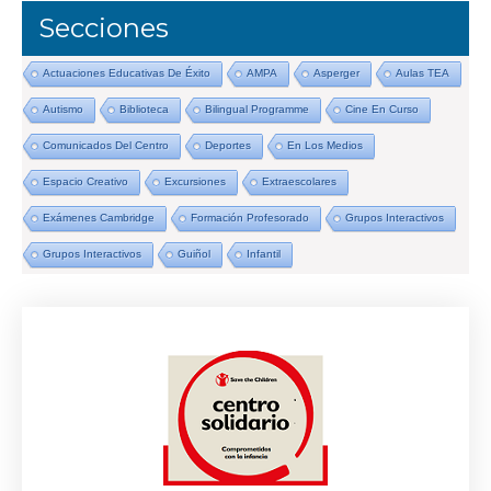
Secciones
Actuaciones Educativas De Éxito
AMPA
Asperger
Aulas TEA
Autismo
Biblioteca
Bilingual Programme
Cine En Curso
Comunicados Del Centro
Deportes
En Los Medios
Espacio Creativo
Excursiones
Extraescolares
Exámenes Cambridge
Formación Profesorado
Grupos Interactivos
Grupos Interactivos
Guiñol
Infantil