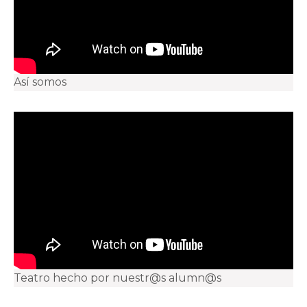
Así somos
Teatro hecho por nuestr@s alumn@s