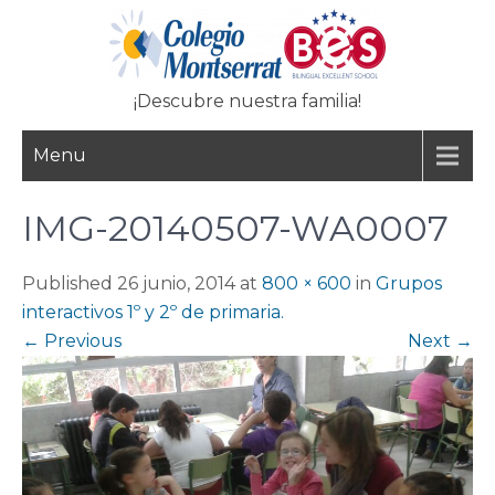
Skip
to
content
¡Descubre nuestra familia!
Menu
IMG-20140507-WA0007
Published 26 junio, 2014 at
800 × 600
in
Grupos
interactivos 1º y 2º de primaria.
←
Previous
Next
→