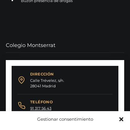
Buzón presencia de drogas
Colegio Montserrat
DIRECCIÓN
Calle Trévelez, s/n.
28041 Madrid
TELÉFONO
91 317 56 43
Gestionar consentimiento
FAX