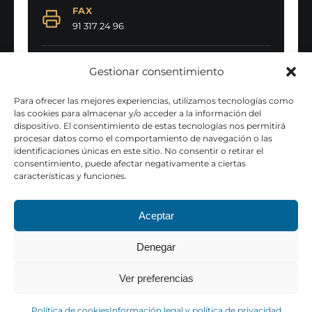
FAX
91 317 24 96
EMAIL
Gestionar consentimiento
secretaria@colegiomontserrat.org
Para ofrecer las mejores experiencias, utilizamos tecnologías como
las cookies para almacenar y/o acceder a la información del
dispositivo. El consentimiento de estas tecnologías nos permitirá
procesar datos como el comportamiento de navegación o las
identificaciones únicas en este sitio. No consentir o retirar el
consentimiento, puede afectar negativamente a ciertas
características y funciones.
. All Rights Reserved
Theme by Grace Themes
Aceptar
Denegar
Ver preferencias
Política de cookies
Información legal y política de privacidad