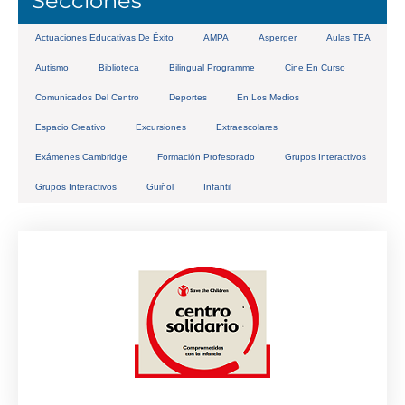
Secciones
Actuaciones Educativas De Éxito
AMPA
Asperger
Aulas TEA
Autismo
Biblioteca
Bilingual Programme
Cine En Curso
Comunicados Del Centro
Deportes
En Los Medios
Espacio Creativo
Excursiones
Extraescolares
Exámenes Cambridge
Formación Profesorado
Grupos Interactivos
Grupos Interactivos
Guiñol
Infantil