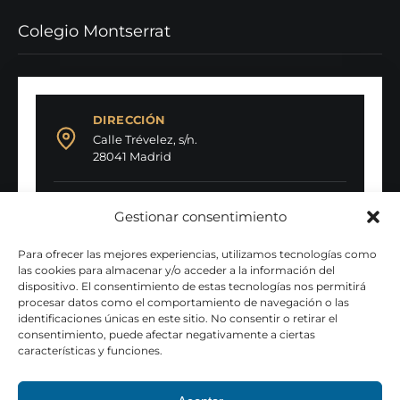
Colegio Montserrat
DIRECCIÓN
Calle Trévelez, s/n.
28041 Madrid
TELÉFONO
Gestionar consentimiento
91 317 56 43
Para ofrecer las mejores experiencias, utilizamos tecnologías como
las cookies para almacenar y/o acceder a la información del
FAX
dispositivo. El consentimiento de estas tecnologías nos permitirá
91 317 24 96
procesar datos como el comportamiento de navegación o las
identificaciones únicas en este sitio. No consentir o retirar el
consentimiento, puede afectar negativamente a ciertas
EMAIL
características y funciones.
secretaria@colegiomontserrat.org