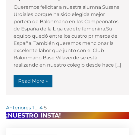
Queremos felicitar a nuestra alumna Susana
Urdiales porque ha sido elegida mejor
portera de Balonmano en los Campeonatos
de España de la Liga cadete femenina.Su
equipo quedó entre los cuatro primeros de
España. También queremos mencionar la
excelente labor que junto con el Club
Balonmano Base Villaverde se está
realizando en nuestro colegio desde hace […]
Read More »
Paginación
Anteriores
1
…
4
5
¡NUESTRO INSTA!
de
entradas