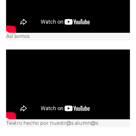
Así somos
Teatro hecho por nuestr@s alumn@s