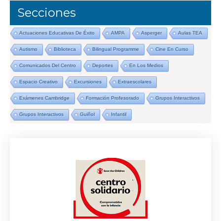
Secciones
Actuaciones Educativas De Éxito
AMPA
Asperger
Aulas TEA
Autismo
Biblioteca
Bilingual Programme
Cine En Curso
Comunicados Del Centro
Deportes
En Los Medios
Espacio Creativo
Excursiones
Extraescolares
Exámenes Cambridge
Formación Profesorado
Grupos Interactivos
Grupos Interactivos
Guiñol
Infantil