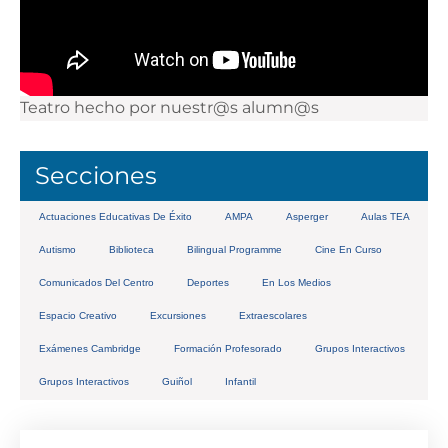
Teatro hecho por nuestr@s alumn@s
Secciones
Actuaciones Educativas De Éxito
AMPA
Asperger
Aulas TEA
Autismo
Biblioteca
Bilingual Programme
Cine En Curso
Comunicados Del Centro
Deportes
En Los Medios
Espacio Creativo
Excursiones
Extraescolares
Exámenes Cambridge
Formación Profesorado
Grupos Interactivos
Grupos Interactivos
Guiñol
Infantil