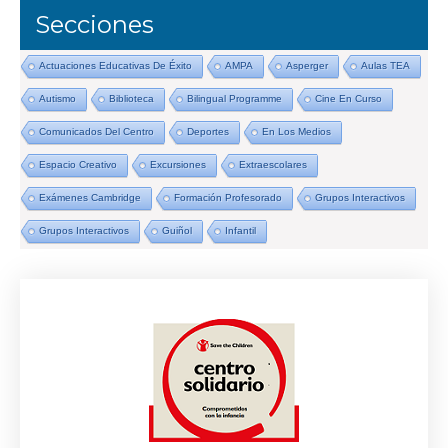
Secciones
Actuaciones Educativas De Éxito
AMPA
Asperger
Aulas TEA
Autismo
Biblioteca
Bilingual Programme
Cine En Curso
Comunicados Del Centro
Deportes
En Los Medios
Espacio Creativo
Excursiones
Extraescolares
Exámenes Cambridge
Formación Profesorado
Grupos Interactivos
Grupos Interactivos
Guiñol
Infantil