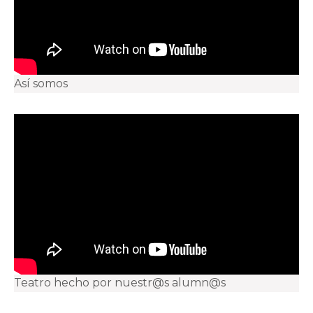
Así somos
Teatro hecho por nuestr@s alumn@s