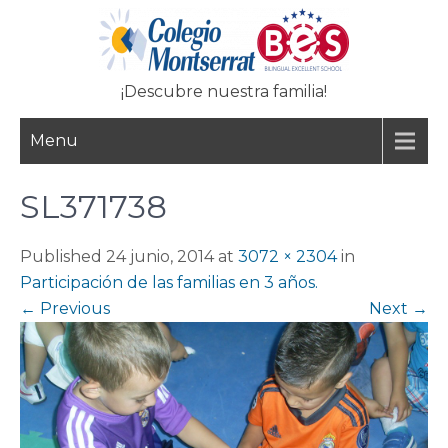
Skip
to
content
¡Descubre nuestra familia!
Menu
SL371738
Published 24 junio, 2014 at
3072 × 2304
in
Participación de las familias en 3 años.
←
Previous
Next
→