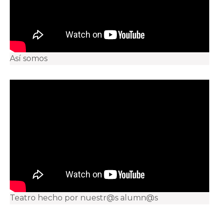
Así somos
Teatro hecho por nuestr@s alumn@s