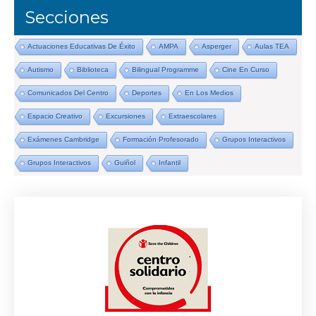
Secciones
Actuaciones Educativas De Éxito
AMPA
Asperger
Aulas TEA
Autismo
Biblioteca
Bilingual Programme
Cine En Curso
Comunicados Del Centro
Deportes
En Los Medios
Espacio Creativo
Excursiones
Extraescolares
Exámenes Cambridge
Formación Profesorado
Grupos Interactivos
Grupos Interactivos
Guiñol
Infantil